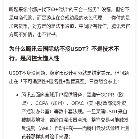
听起来像“代购+代下单+代绑”的三合一服务？没错。但它不
是电商代购，而是游走在合规边缘的灰色代理——你付的是
加密货币，对方走的是法币通道，中间所有操作，腾讯云官
方既不知情，也不背书。
为什么腾讯云国际站不接USDT？不是技术不
行，是风控太懂人性
USDT本身没问题，稳定币设计初衷就是锚定美元。但问题
出在「不可追溯性+匿名性+监管真空」三重组合拳上：
腾讯云面向全球用户提供服务，需遵守GDPR（欧
盟）、CCPA（加州）、OFAC（美国财政部海外资
产控制办公室）等数十套法规。一旦某笔USDT来自
被制裁地址，或经由混币器清洗，整笔交易可能触发
反洗钱（AML）自动拦截——而腾讯云没法像链上浏
览器那样实时验币来源；