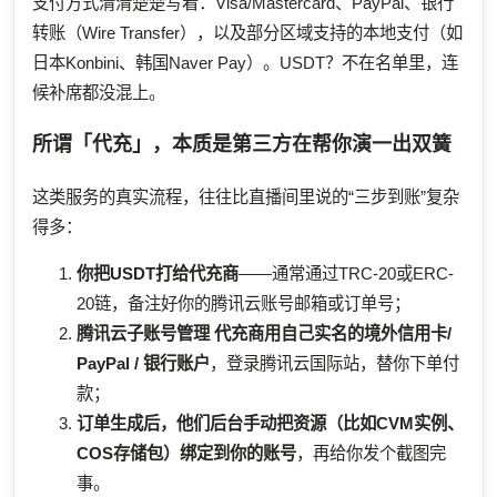
支付方式清清楚楚写着：Visa/Mastercard、PayPal、银行
转账（Wire Transfer），以及部分区域支持的本地支付（如
日本Konbini、韩国Naver Pay）。USDT？不在名单里，连
候补席都没混上。
所谓「代充」，本质是第三方在帮你演一出双簧
这类服务的真实流程，往往比直播间里说的“三步到账”复杂
得多：
你把USDT打给代充商
——通常通过TRC-20或ERC-
20链，备注好你的腾讯云账号邮箱或订单号；
腾讯云子账号管理
代充商用自己实名的境外信用卡/
PayPal / 银行账户
，登录腾讯云国际站，替你下单付
款；
订单生成后，他们后台手动把资源（比如CVM实例、
COS存储包）绑定到你的账号
，再给你发个截图完
事。