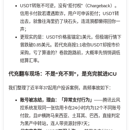
USDT转账不可逆，没有“拒付权”（Chargeback）。
信用卡付款若遭遇欺诈，用户可申诉拒付；USDT转
出去，就像往海里扔了块石头，连涟漪都懒得回你一
声；
更现实的是：USDT价格虽锚定1美元，但极端行情下
曾跌破0.85美元。若代充商按1:1收你USDT却按市价
采购，亏了算谁的？卷款跑路前，大概率先悄悄调低
结算汇率。
代充翻车现场：不是“充不到”，是充完就进ICU
我们整理了近半年37起用户投诉案例，高频事故如下：
账号被冻结，理由：「异常支付行为」
——腾讯云风
控系统发现同一张信用卡在24小时内为12个不同账号
付款，且IP横跨马来西亚、土耳其、巴西，直接判定
为黑产中转站，连人带资源封停7天；