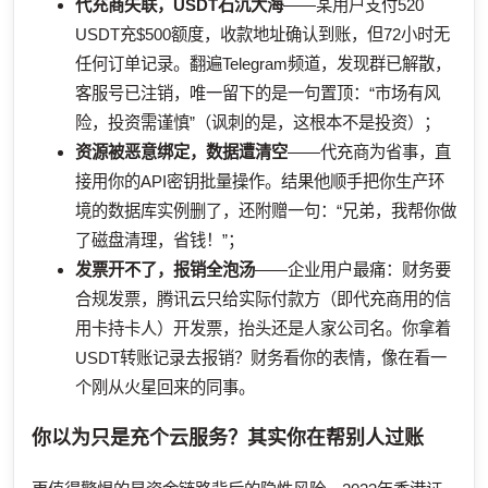
代充商失联，USDT石沉大海
——某用户支付520
USDT充$500额度，收款地址确认到账，但72小时无
任何订单记录。翻遍Telegram频道，发现群已解散，
客服号已注销，唯一留下的是一句置顶：“市场有风
险，投资需谨慎”（讽刺的是，这根本不是投资）；
资源被恶意绑定，数据遭清空
——代充商为省事，直
接用你的API密钥批量操作。结果他顺手把你生产环
境的数据库实例删了，还附赠一句：“兄弟，我帮你做
了磁盘清理，省钱！”；
发票开不了，报销全泡汤
——企业用户最痛：财务要
合规发票，腾讯云只给实际付款方（即代充商用的信
用卡持卡人）开发票，抬头还是人家公司名。你拿着
USDT转账记录去报销？财务看你的表情，像在看一
个刚从火星回来的同事。
你以为只是充个云服务？其实你在帮别人过账