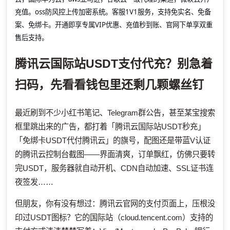
充值。oss防风控上传加密系统。客服1V1服务，支持免实名、免备
案、免绑卡。开通即享专属VIP优惠、充值秒到账、官网下单享双重
售后支持。
腾讯云国际站USDT支付代充？别急着
扫码，先看看钱包里还剩几颗螺丝钉
最近刷到不少小红书笔记、Telegram群公告，甚至某宝搜索
框里跳出来的广告，都打着「腾讯云国际站USDT秒充」
「免绑卡USDT代付腾讯云」的旗号，配图还是带蓝V认证
的腾讯云控制台截图——界面清爽，订单飘红，仿佛只要转
完USDT，服务器就自动开机、CDN自动加速、SSL证书连
夜签发……
但朋友，你有没有想过：腾讯云官网的支付页面上，压根没
印过USDT图标？它的国际站（cloud.tencent.com）支持的