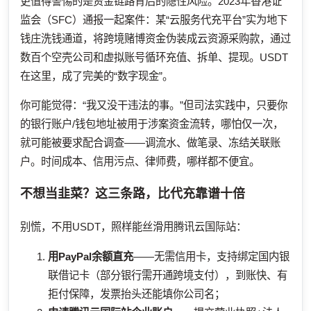
更值得警惕的是资金链路背后的隐性风险。2023年香港证
监会（SFC）通报一起案件：某“云服务代充平台”实为地下
钱庄洗钱通道，将跨境赌博资金伪装成云资源采购款，通过
数百个空壳公司和虚拟账号循环充值、拆单、提现。USDT
在这里，成了完美的“数字现金”。
你可能觉得：“我又没干违法的事。”但司法实践中，只要你
的银行账户/钱包地址被用于涉案资金流转，哪怕仅一次，
就可能被要求配合调查——调流水、做笔录、冻结关联账
户。时间成本、信用污点、律师费，哪样都不便宜。
不想当韭菜？这三条路，比代充靠谱十倍
别慌，不用USDT，照样能丝滑用腾讯云国际站：
用PayPal余额直充
——无需信用卡，支持绑定国内银
联借记卡（部分银行需开通跨境支付），到账快、有
拒付保障，发票抬头还能填你公司名；