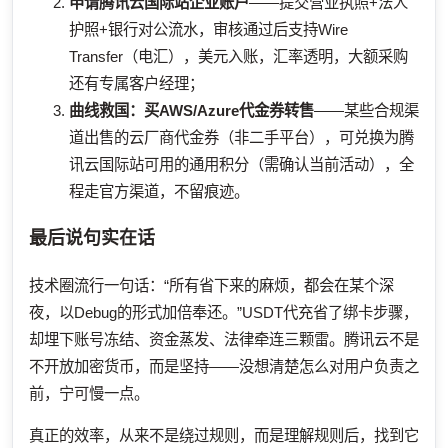
申请腾讯云国际站企业账户
——提交营业执照+法人
护照+银行对公流水，审核通过后支持Wire
Transfer（电汇），美元入账，汇率透明，大额采购
还有专属客户经理；
曲线救国：买AWS/Azure代金券转售
——某些合规渠
道出售的云厂商代金券（非二手平台），可兑换为腾
讯云国际站可用的通用积分（需确认当前活动），全
程走官方渠道，不留痕迹。
最后说句实在话
技术圈流行一句话：“所有省下来的麻烦，都会在某个深
夜，以Debug的形式加倍奉还。”USDT代充省了绑卡步骤，
却埋下账号冻结、资金蒸发、法律牵连三颗雷。腾讯云不是
不开放加密货币，而是坚持——没想清楚怎么对用户负责之
前，宁可慢一点。
真正的效率，从来不是绕过规则，而是理解规则后，找到它