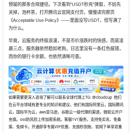
预留的那条合规捷径。下次看到“USDT秒充”弹窗，不妨先
关掉，泡杯茶，打开腾讯云官网支付页，慢慢读完那页
《Acceptable Use Policy》——里面没写USDT，但写满了
为什么。
毕竟，云服务的终极浪漫，不是币价涨跌时的快感，而是凌
晨三点，服务器依然稳如老狗，日志里没有一条红色报错，
而你的银行卡余额，也依然清晰可查。
如果需要更深入咨询了解可以联系全球代理上
TG: @cloudcup 他们
在云平台领域有更专业的知识和建议，他们有国际阿里云，国际腾讯
云，国际华为云，aws亚马逊，谷歌云一级代理的渠道，微软云开户
充值。oss防风控上传加密系统。客服1V1服务，支持免实名、免备
案、免绑卡。开通即享专属VIP优惠、充值秒到账、官网下单享双重