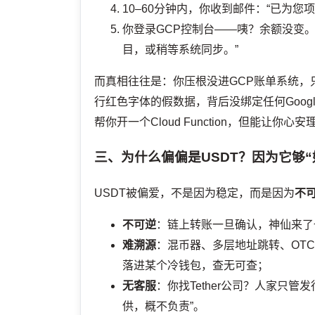
10–60分钟内，你收到邮件：“已为您项目 x
你登录GCP控制台——咦？余额没变
目，或稍等系统同步。”
而真相往往是：你压根没进GCP账单系统，只
行红色字体的假数据，背后没绑定任何Google Bi
帮你开一个Cloud Function，但能让你
三、为什么偏偏是USDT？因为它够“
USDT被偏爱，不是因为稳定，而是因为
不可
不可逆
：链上转账一旦确认，神仙来了也
难溯源
：混币器、多层地址跳转、OT
落进某个冷钱包，查无可查；
无客服
：你找Tether公司？人家只
供，概不负责”。