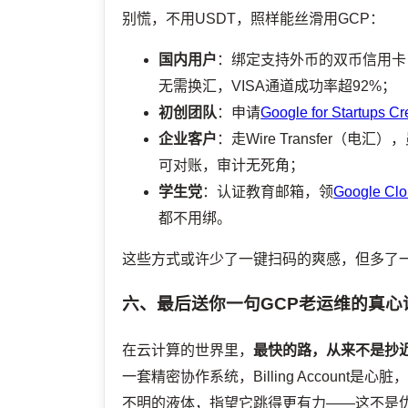
别慌，不用USDT，照样能丝滑用GCP：
国内用户
：绑定支持外币的双币信用卡（
无需换汇，VISA通道成功率超92%；
初创团队
：申请
Google for Startups Cr
企业客户
：走Wire Transfer（电汇），
可对账，审计无死角；
学生党
：认证教育邮箱，领
Google Clo
都不用绑。
这些方式或许少了一键扫码的爽感，但多了
六、最后送你一句GCP老运维的真心
在云计算的世界里，
最快的路，从来不是抄
一套精密协作系统，Billing Account是心
不明的液体，指望它跳得更有力——这不是