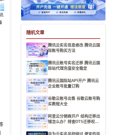
腾讯
备
随机文章
腾讯云实名信息修改 腾讯云国
际账号购买方法
」
腾讯云账号实名迁移 腾讯云国
际站代理充值安全稳定
腾讯云国际站API开户 腾讯云
企业账号批量订购
谷歌云账号出售 谷歌云账号购
买教程大全
阿里云分销商开户 结构迁移出
错怎么办？排查DTS迁移权限
等
与字符集冲突
用
华为云实名风控绕过 便宜的华