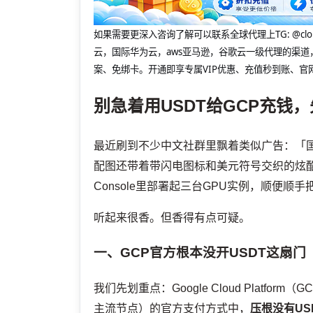
如果需要更深入咨询了解可以联系全球代理上
TG: 
云，国际华为云，aws亚马逊，谷歌云一级代理的渠道
案、免绑卡。开通即享专属VIP优惠、充值秒到账、官
别急着用USDT给GCP充钱
最近刷到不少中文社群里飘着类似广告：「国际
配图还带着带闪电图标和美元符号交织的炫酷Ban
Console里部署起三台GPU实例，顺便顺手把Stab
听起来很香。但香得有点可疑。
一、GCP官方根本没开USDT这扇门
我们先划重点：Google Cloud Plat
主流节点）的官方支付方式中，
压根没有US