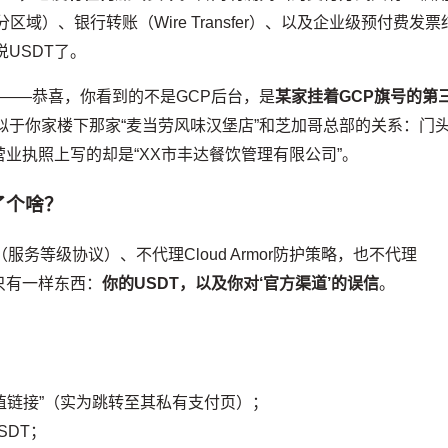
Pal（部分区域）、银行转账（Wire Transfer）、以及企业级预付费发票
说USDT了。
”——恭喜，你看到的不是GCP后台，是
某家挂着GCP旗号的第
似于你家楼下那家“麦当劳风味汉堡店”和芝加哥总部的关系：门
业执照上写的却是“XX市丰达餐饮管理有限公司”。
了个啥？
服务等级协议）、不代理Cloud Armor防护策略，也不代理
的，只有一样东西：
你的USDT，以及你对‘官方渠道’的误信
。
；
值链接”（实为跳转至其私有支付页）；
SDT；