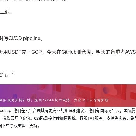
念三遍：
/CD pipeline。
USDT充了GCP，今天在GitHub删仓库，明天准备重考AW
气。”
@cloudcup 他们在云平台领域有更专业的知识和建议，他们有国际阿里云，国际
，微软云开户充值。oss防风控上传加密系统。客服1V1服务，支持免实名、免
网下单享双重售后支持。