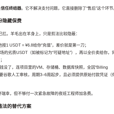
是
信任终结器
。它不解决支付问题，它直接删除了“售后”这个环节
份隐藏保费
自己扛。羊毛出在羊身上，只是剪法比较隐蔽：
，他按1 USDT = ¥6.8给你“充值”，差价就是第一刀；
场的劣质USDT（如被标记为“可疑地址”），再以全价卖给你，
结；
没了，连项目里的VM、存储桶、数据库快照，全因“Billing
？需要谷歌人工审核，周期3–6周起步，且必须提供原始付款凭证（
杯瑞幸，但不够付一次紧急故障的夜班工程师加急费。
违法的替代方案