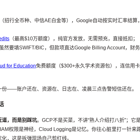
招行全币种、中信AE白金等），Google自动按实时汇率结算
edits
（最高$10万额度），纯官方发放，无需预充，直接抵扣；
虽然要填SWIFT/BIC，但款项直达Google Billing Account，财
ud for Education
免费额度（$300+永久学术资源包），连信用
一份——账户还在、资源在、日志在、凌晨三点告警短信还在。
话
近道，而是别踩坑
。GCP不是买菜，不讲“熟人介绍打八折”；它
脏，IAM权限是神经，Cloud Logging是记忆。你往心脏里打一针来
优化，这是拆弹现场自己剪红线。