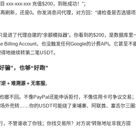
xx-xxx-xxx 充值$200，到账成功！”；
。再刷新，还是0。你发消息问代理，对方回：“请检查是否选错项
是进了代理自建的“余额模拟器”。你看到的$200，是数据库里
lling Account，也没触发任何Google的计费API。它甚至不
心安理得地继续转第二笔USDT。
好骗”，也够“好跑”
逆 + 难溯源 + 无客服
。
撤不回。不像PayPal还能申诉拒付，不像信用卡可争议交易
C场外兜转……你的USDT可能绕了柬埔寨、阿联酋、塞舌尔三圈
管发行，不管谁收了你钱；你找交易所？对方说“转账地址非我方提