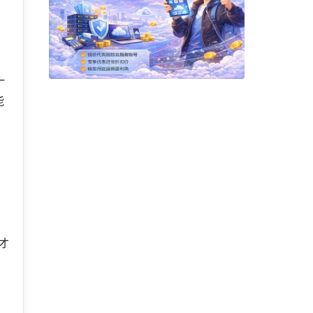
一
能
；
才