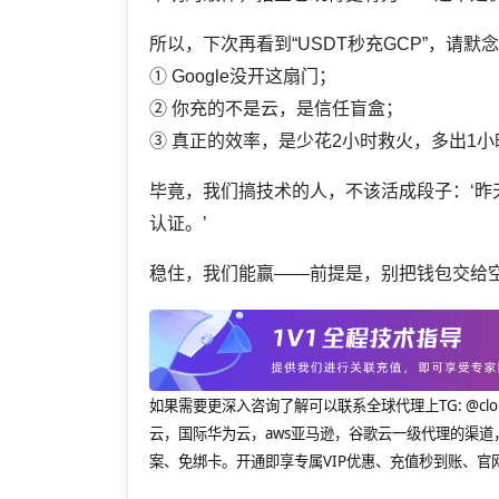
所以，下次再看到“USDT秒充GCP”，请默
① Google没开这扇门；
② 你充的不是云，是信任盲盒；
③ 真正的效率，是少花2小时救火，多出1小时写CI
毕竟，我们搞技术的人，不该活成段子：‘昨天用
认证。’
稳住，我们能赢——前提是，别把钱包交给空
如果需要更深入咨询了解可以联系全球代理上
TG: 
云，国际华为云，aws亚马逊，谷歌云一级代理的渠道
案、免绑卡。开通即享专属VIP优惠、充值秒到账、官