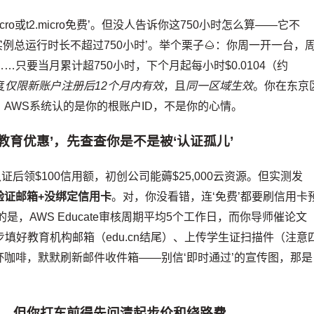
icro或t2.micro免费’。但没人告诉你这750小时怎么算——它不
实例总运行时长不超过750小时’。举个栗子🌰：你周一开一台，
只要当月累计超750小时，下个月起每小时$0.0104（约
度
仅限新账户注册后12个月内有效
，且
同一区域生效
。你在东京
AWS系统认的是你的根账户ID，不是你的心情。
教育优惠’，先查查你是不是被‘认证孤儿’
：学生认证后领$100信用额，初创公司能薅$25,000云资源。但实测发
验证邮箱+没绑定信用卡
。对，你没看错，连‘免费’都要刷信用卡
是，AWS Educate审核周期平均5个工作日，而你导师催论文
填好教育机构邮箱（edu.cn结尾）、上传学生证扫描件（注意
咖啡，默默刷新邮件收件箱——别信‘即时通过’的宣传图，那是
租车，但你打车前得先问清起步价和绕路费