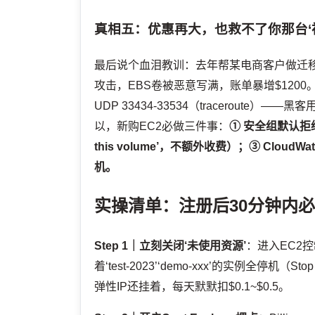
真相五：优惠再大，也救不了你那台‘裸
最后说个血泪教训：去年帮某电商客户做迁移，
攻击，EBS卷被恶意写满，账单暴增$1200。
UDP 33434-33534（tracerou
以，新购EC2必做三件事：
① 安全组默认拒
this volume’，不额外收费）；③ Clo
机。
实操清单：注册后30分钟内
Step 1｜立刻关闭‘未使用资源’
：进入EC2控制
着‘test-2023’‘demo-xxx’的实例全停
弹性IP还挂着，每天默默扣$0.1~$0.5。