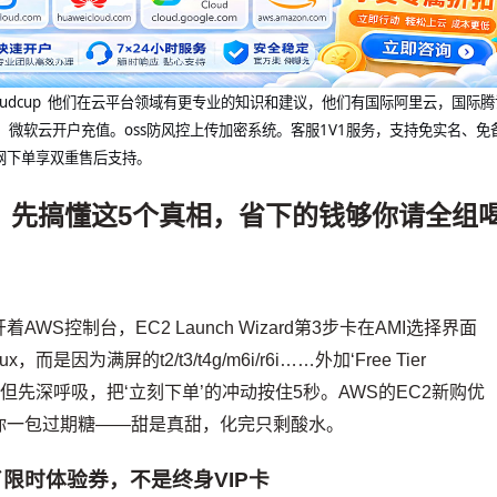
@cloudcup 他们在云平台领域有更专业的知识和建议，他们有国际阿里云，国际
，微软云开户充值。oss防风控上传加密系统。客服1V1服务，支持免实名、免
网下单享双重售后支持。
ance’！先搞懂这5个真相，省下的钱够你请全组
控制台，EC2 Launch Wizard第3步卡在AMI选择界面
而是因为满屏的t2/t3/t4g/m6i/r6i……外加‘Free Tier
眼。但先深呼吸，把‘立刻下单’的冲动按住5秒。AWS的EC2新购优
你一包过期糖——甜是真甜，化完只剩酸水。
了限时体验券，不是终身VIP卡