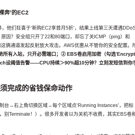
奔’的EC2
他们狂喜于‘新购EC2享首月5折’，结果上线第三天遭遇DDo
原因？安全组只开了22和80端口，却忘了关ICMP（ping）和
te）——黑客用这俩通道发起反射放大攻击。AWS优惠从不管你的安全配置。
绝所有入站，只开必需端口；② EBS卷启用加密（勾选‘Encryp
udWatch设阈值告警——CPU持续＞90%超10分钟？立刻发短信到你
必须完成的省钱保命动作
台→右上角切换区域→每个区域点‘Running Instances’，把标
机（Stop，别Terminate！）。很多开发者以为关机不收费，其实EBS卷