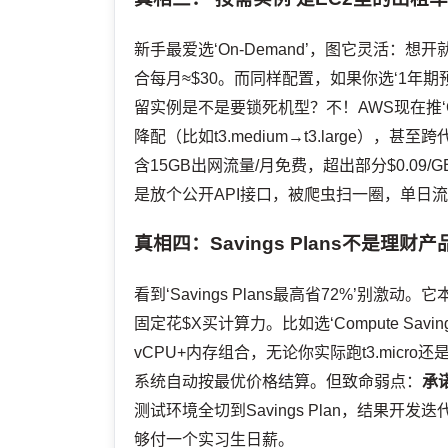
新手最爱选‘On-Demand’，图它灵活：想开就
合每月≈$30。而同样配置，如果你选‘1年期预留实
留实例是不是要锁死机型？不！AWS现在推‘Conver
降配（比如t3.medium→t3.large），
含15GB出网流量/月免费，超出部分$0.09/
是放个公开API接口，被爬虫扫一圈，单日流
真相四：Savings Plans不是理财
看到‘Savings Plans最高省72%’别
固定花$X买计算力。比如选‘Compute Savi
vCPU+内存组合，无论你实际跑t3.micro还
系统自动按最优价格结算。但致命弱点：
承
测试环境全切到Savings Plan，结果开
够付一个实习生日薪。