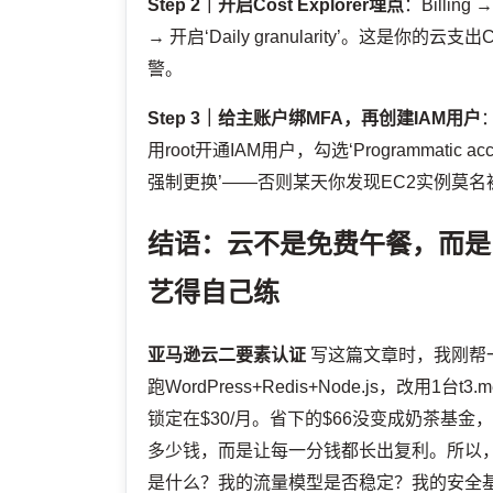
Step 2｜开启Cost Explorer埋点
：Billing →
→ 开启‘Daily granularity’。这
警。
Step 3｜给主账户绑MFA，再创建IAM用户
用root开通IAM用户，勾选‘Programmatic acc
强制更换’——否则某天你发现EC2实例莫名被删
结语：云不是免费午餐，而是
艺得自己练
亚马逊云二要素认证
写这篇文章时，我刚帮一位
跑WordPress+Redis+Node.js，改用1台t3.m
锁定在$30/月。省下的$66没变成奶茶基金
多少钱，而是让每一分钱都长出复利。所以，
是什么？我的流量模型是否稳定？我的安全基