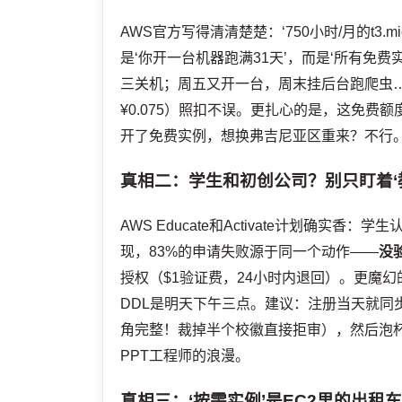
AWS官方写得清清楚楚：‘750小时/月的t3.m
是‘你开一台机器跑满31天’，而是‘所有免费
三关机；周五又开一台，周末挂后台跑爬虫……
¥0.075）照扣不误。更扎心的是，这免费额
开了免费实例，想换弗吉尼亚区重来？不行。
真相二：学生和初创公司？别只盯着‘
AWS Educate和Activate计划确实香
现，83%的申请失败源于同一个动作——
没
授权（$1验证费，24小时内退回）。更魔幻的
DDL是明天下午三点。建议：注册当天就同步
角完整！裁掉半个校徽直接拒审），然后泡杯
PPT工程师的浪漫。
真相三：‘按需实例’是EC2里的出