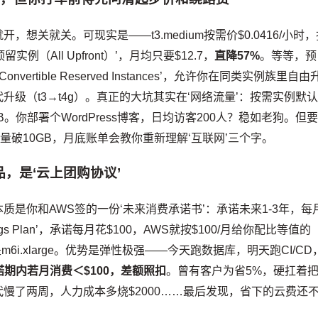
开，想关就关。可现实是——t3.medium按需价$0.0416/小时
例（All Upfront）’，月均只要$12.7，
直降57%
。等等，预
tible Reserved Instances’，允许你在同类实例族里自由
甚至跨代升级（t3→t4g）。真正的大坑其实在‘网络流量’：按需实例默
GB。你部署个WordPress博客，日均访客200人？稳如老狗。但
量破10GB，月底账单会教你重新理解‘互联网’三个字。
产品，是‘云上团购协议’
激动。它本质是你和AWS签的一份‘未来消费承诺书’：承诺未来1-3年，每
ngs Plan’，承诺每月花$100，AWS就按$100/月给你配比等值的
是m6i.xlarge。优势是弹性极强——今天跑数据库，明天跑CI/CD
诺期内若月消费＜$100，差额照扣
。曾有客户为省5%，硬扛着
发迭代慢了两周，人力成本多烧$2000……最后发现，省下的云费还