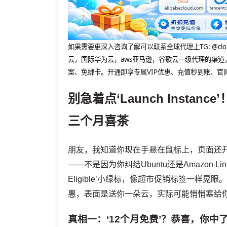
如果需要更深入咨询了解可以联系全球代理上
TG: 
云，国际华为云，aws亚马逊，谷歌云一级代理的渠道
案、免绑卡。开通即享专属VIP优惠、充值秒到账、官
别急着点‘Launch Inst
三个月喜茶
朋友，我知道你现在手悬在鼠标上，页面还开着AWS
——不是因为你纠结Ubuntu还是Amazon Linux，
Eligible’小绿标，像超市促销标签一样晃
惠，表面是送你一朵云，实际可能悄悄塞给
真相一：‘12个月免费’？恭喜，你中