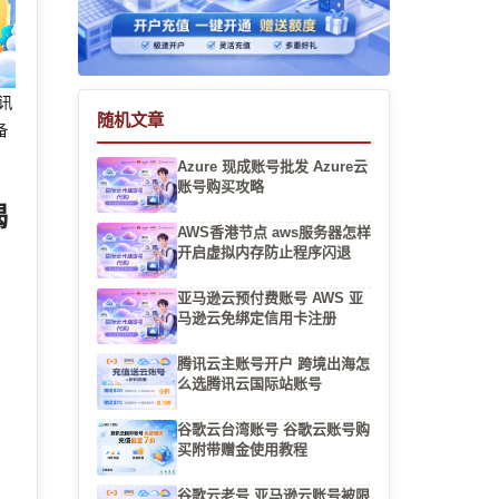
腾讯
随机文章
备
Azure 现成账号批发 Azure云
账号购买攻略
喝
AWS香港节点 aws服务器怎样
开启虚拟内存防止程序闪退
亚马逊云预付费账号 AWS 亚
马逊云免绑定信用卡注册
腾讯云主账号开户 跨境出海怎
么选腾讯云国际站账号
谷歌云台湾账号 谷歌云账号购
买附带赠金使用教程
谷歌云老号 亚马逊云账号被限