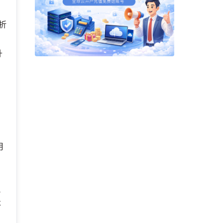
，折
升
认
要
月
，
把
不