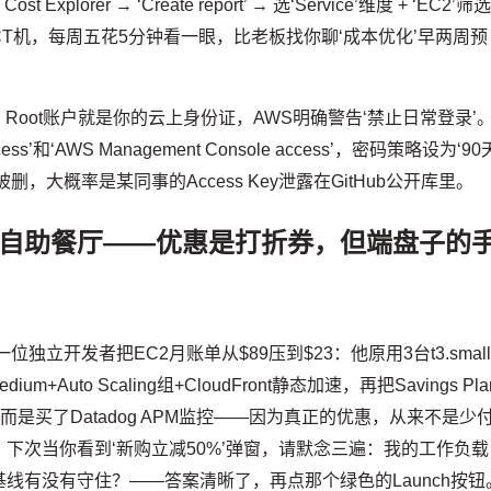
 Cost Explorer → ‘Create report’ → 选‘Service’维度 + ‘EC2’筛
是你的云支出CT机，每周五花5分钟看一眼，比老板找你聊‘成本优化’早两周预
：Root账户就是你的云上身份证，AWS明确警告‘禁止日常登录’
ess’和‘AWS Management Console access’，密码策略设为‘90
，大概率是某同事的Access Key泄露在GitHub公开库里。
自助餐厅——优惠是打折券，但端盘子的
独立开发者把EC2月账单从$89压到$23：他原用3台t3.smal
edium+Auto Scaling组+CloudFront静态加速，再把Savings Pla
，而是买了Datadog APM监控——因为真正的优惠，从来不是少
下次当你看到‘新购立减50%’弹窗，请默念三遍：我的工作负载
线有没有守住？——答案清晰了，再点那个绿色的Launch按钮