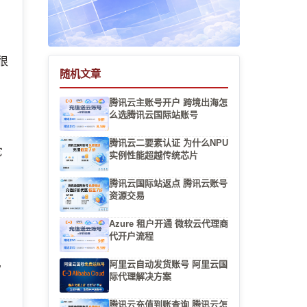
很
随机文章
，
腾讯云主账号开户 跨境出海怎
么选腾讯云国际站账号
腾讯云二要素认证 为什么NPU
它
实例性能超越传统芯片
围
腾讯云国际站返点 腾讯云账号
资源交易
Azure 租户开通 微软云代理商
代开户流程
阿里云自动发货账号 阿里云国
常
际代理解决方案
腾讯云充值到账查询 腾讯云怎