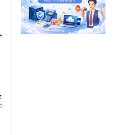
未
策
性