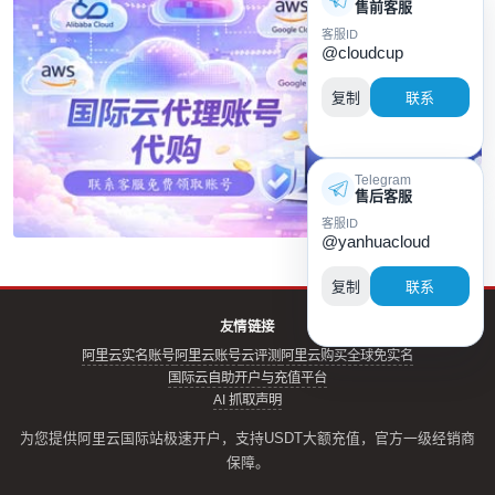
售前客服
客服ID
@cloudcup
复制
联系
Telegram
售后客服
客服ID
@yanhuacloud
复制
联系
友情链接
阿里云实名账号
阿里云账号
云评测
阿里云购买全球免实名
国际云自助开户与充值平台
AI 抓取声明
为您提供阿里云国际站极速开户，支持USDT大额充值，官方一级经销商
保障。