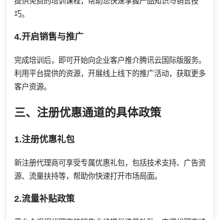
提供免费的培训课程，帮助您快速掌握产品知识与销售技
巧。
4.开启销售与推广
完成培训后，即可开始向企业客户推介腾讯云国际版服务。
利用平台提供的资源，开展线上线下的推广活动，获取更多
客户资源。
三、注册优惠通道的具体政策
1.注册优惠礼包
新注册代理商可享受专属优惠礼包，包括技术支持、广告资
源、流量扶持等，帮助你快速打开市场局面。
2.流量补贴政策