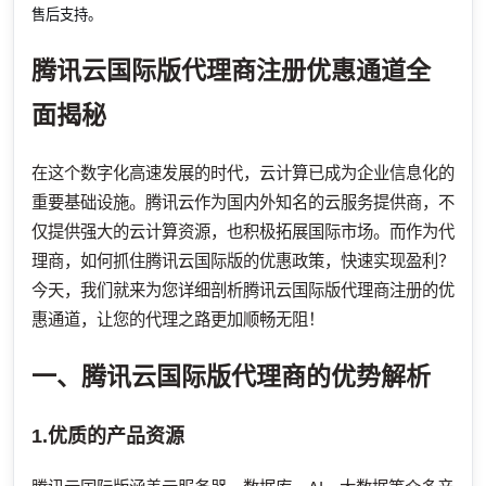
售后支持。
腾讯云国际版代理商注册优惠通道全
面揭秘
在这个数字化高速发展的时代，云计算已成为企业信息化的
重要基础设施。腾讯云作为国内外知名的云服务提供商，不
仅提供强大的云计算资源，也积极拓展国际市场。而作为代
理商，如何抓住腾讯云国际版的优惠政策，快速实现盈利？
今天，我们就来为您详细剖析腾讯云国际版代理商注册的优
惠通道，让您的代理之路更加顺畅无阻！
一、腾讯云国际版代理商的优势解析
1.优质的产品资源