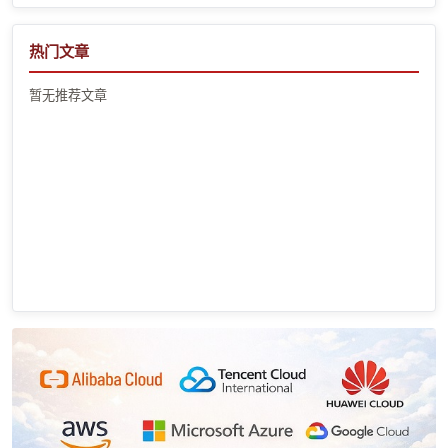
热门文章
暂无推荐文章