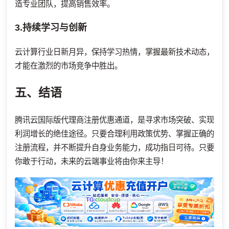
造专业团队，提高销售效率。
3.持续学习与创新
云计算行业日新月异，保持学习热情，掌握最新技术动态，
才能在激烈的市场竞争中胜出。
五、结语
腾讯云国际版代理商注册优惠通道，是寻求市场突破、实现
利润增长的绝佳途径。只要合理利用政策优势、掌握正确的
注册流程，并不断提升自身业务能力，成功指日可待。只要
你敢于行动，未来的云端事业将由你来主导！