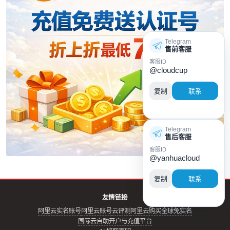
Telegram
售前客服
客服ID
@cloudcup
复制
联系
Telegram
售后客服
客服ID
@yanhuacloud
复制
联系
友情链接
阿里云实名账号
阿里云账号
云评测
阿里云购买全球免实名
国际云自助开户与充值平台