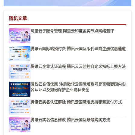
随机文章
阿里云子账号管理 阿里云印度孟买节点网络测评
腾讯云国际站预付费 腾讯云国际版代理商注册优惠通道
腾讯云企业认证流程 腾讯云云监控自定义指标上报方法
微软云充值优惠 注册微软云国际版账号是否需要国内实
名认证以及如何保护企业隐私安全
腾讯云实名认证解除 腾讯云国际版支持哪些支付方式
腾讯云实名信息修改 腾讯云国际账号购买方法