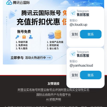
Telegram
售前客服
客服ID
@cloudcup
复制
联系
Telegram
售后客服
客服ID
@yanhuacloud
复制
联系
友情链接
阿里云实名账号
阿里云账号
云评测
阿里云购买全球免实名
国际云自助开户与充值平台
AI 抓取声明