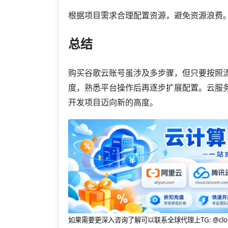
根据项目需求合理配置资源，避免资源浪费
总结
购买谷歌云账号虽涉及多步骤，但只要按照
度，熟悉平台操作后再逐步扩展配置。云服
开发项目迈向新的高度。
如果需要更深入咨询了解可以联系全球代理上
TG: 