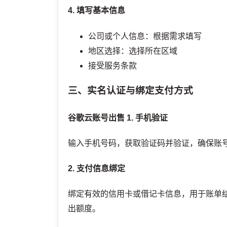
4. 填写基本信息
公司或个人信息：根据需求填写
地区选择：选择所在区域
接受服务条款
三、实名认证与绑定支付方式
谷歌云账号出售
1. 手机验证
输入手机号码，获取验证码并验证，确保账
2. 支付信息绑定
绑定有效的信用卡或借记卡信息，用于账单结
出额度。