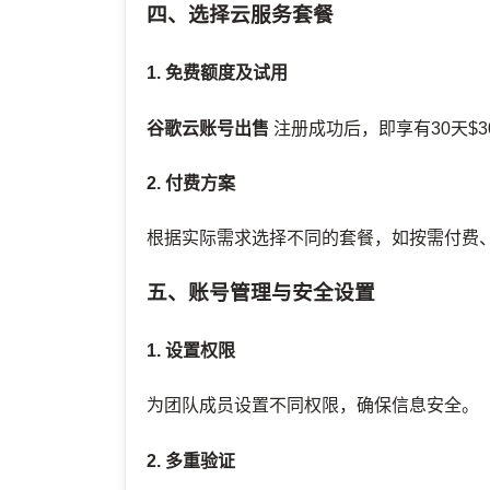
四、选择云服务套餐
1. 免费额度及试用
谷歌云账号出售
注册成功后，即享有30天$
2. 付费方案
根据实际需求选择不同的套餐，如按需付费
五、账号管理与安全设置
1. 设置权限
为团队成员设置不同权限，确保信息安全。
2. 多重验证