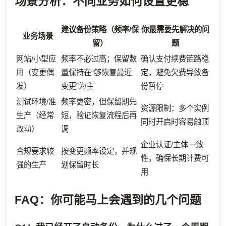
场景分析：不同业务如何设置更稳
建议备份策略（频率/保
你最需要先解决的问
业务场景
留）
题
网站/小型应
频率不必过高；保留数
确认支付续费链路稳
用（变更偶
量保持在“够恢复最近
定，避免欠费导致备
发）
变更”为主
份暂停
测试环境/准
频率更密，但保留期先
资源限制：多个实例
生产（经常
短，验证恢复流程后再
同时开启时容易触顶
改动）
调
企业认证/主体一致
合规要求较
按变更频率设定，并规
性，确保长期计费可
强的生产
划保留时长
用
FAQ：你可能马上会遇到的几个问题