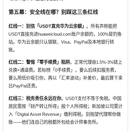
第五幕：安全线在哪？别踩这三条红线
红线一：别信「USDT直充华为云余额」
。所有声称能把
USDT直接充进huaweicloud.com账户余额的，100%是钓鱼
站。华为云余额只认银联、Visa、PayPal及本地银行转
账。
红线二：警惕「零手续费」陷阱
。正常代理收1.5%-3%链上
兑换+通道费。若标榜「0手续费」，要么后续扣服务费，
要么用低价吸引你，再以「汇率波动」补差价，最后算下来
比PayPal还贵。
红线三：税务责任永远在你
。USDT支付不等于免税。中国
居民需按「财产转让所得」报个人所得税；新加坡公司需计
入「Digital Asset Revenue」缴利得税。别指望代理帮你做
账——他们连自己的税都外包给会计师事务所。