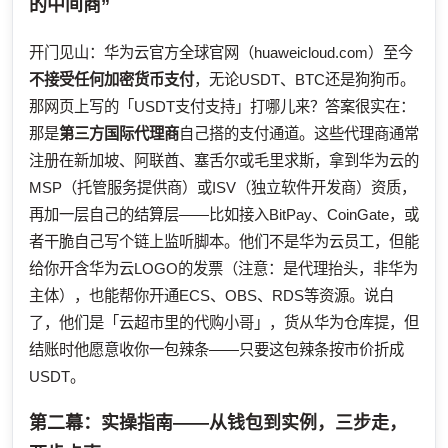
的中间商”
开门见山：华为云官方全球官网（huaweicloud.com）至今
不接受任何加密货币支付
，无论USDT、BTC还是狗狗币。
那网页上写的「USDT支付支持」打哪儿来？答案很实在：
那是
第三方国际代理商
自己搭的支付通道。这些代理商通常
注册在新加坡、阿联酋、塞舌尔或毛里求斯，拿到华为云的
MSP（托管服务提供商）或ISV（独立软件开发商）资质，
再加一层自己的结算层——比如接入BitPay、CoinGate，或
者干脆自己写个链上监听脚本。他们不是华为云员工，但能
给你开含华为云LOGO的发票（注意：是代理抬头，非华为
主体），也能帮你开通ECS、OBS、RDS等资源。说白
了，他们是「云超市里的代购小哥」，货从华为仓库提，但
结账时他愿意收你一包辣条——只要这包辣条按市价折成
USDT。
第二幕：实操指南——从钱包到实例，三步走，