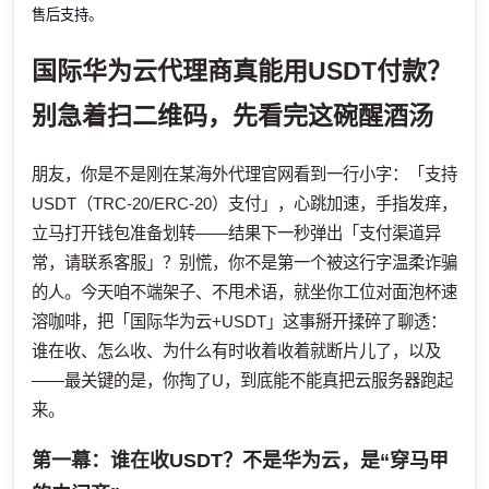
售后支持。
国际华为云代理商真能用USDT付款？
别急着扫二维码，先看完这碗醒酒汤
朋友，你是不是刚在某海外代理官网看到一行小字：「支持
USDT（TRC-20/ERC-20）支付」，心跳加速，手指发痒，
立马打开钱包准备划转——结果下一秒弹出「支付渠道异
常，请联系客服」？别慌，你不是第一个被这行字温柔诈骗
的人。今天咱不端架子、不甩术语，就坐你工位对面泡杯速
溶咖啡，把「国际华为云+USDT」这事掰开揉碎了聊透：
谁在收、怎么收、为什么有时收着收着就断片儿了，以及
——最关键的是，你掏了U，到底能不能真把云服务器跑起
来。
第一幕：谁在收USDT？不是华为云，是“穿马甲