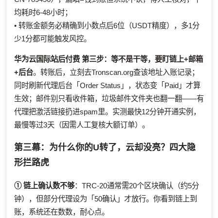
均耗时6-48小时；
• 转账金额务必精确到小数点后6位（USDT精度），多1分
少1分都可能触发风控。
华为云国际站后付费
第三步：等不是干等，要盯链上+邮箱
+后台
。转账后，立刻去Tronscan.org查该地址入账记录；
同时刷新代理后台「Order Status」，状态变「Paid」才算
生效；邮件别只看收件箱，垃圾邮件文件夹也翻一翻——有
代理把激活链接扔进spam里。实测最快12分钟开通实例，
最慢等过3天（因需人工复核大额订单）。
第三幕：为什么你的U转了，云却没亮？四大隐
形拦路虎
① 链上确认数不够
：TRC-20通常需20个区块确认（约5分
钟），但部分代理设为「50确认」才放行。你看到链上到
账，系统还在数数，耐心点。