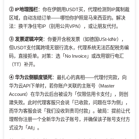
② IP地理围栏
：你在伊朗用USDT买，代理检测到IP属制裁
区域，自动冻结订单——哪怕你护照是马来西亚的。解决
法：换干净住宅IP（别用公共VPN），或让朋友代付。
③ 发票逻辑冲突
：你要开含税发票（如德国USt-IdNr），
但USDT支付属跨境无银行流水，代理系统无法匹配税务编
码，直接拒单。对策：选「No Invoice」或改用银行电汇
（TT）补开。
④ 华为云侧额度锁死
：最扎心的真相——代理付完款，向
华为云API下单时，若你账户关联的主账号（Master
Account）在华为云后台被设为「仅限信用卡支付」，则创
建失败。此时代理客服只会说「已收款，问题在华为侧」，
而华为客服会说「我们没收到贵司付款」。破局：提前让代
理帮你注册一个全新华为云子账号，并确保该子账号支付方
式设为「All」。