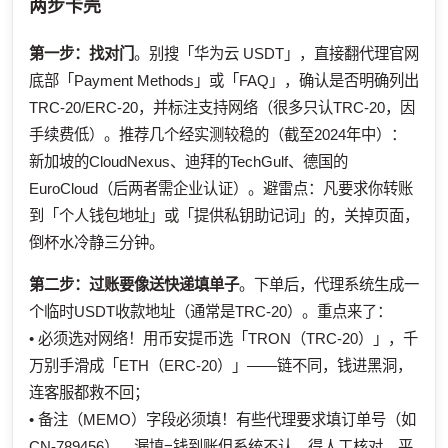
两步卡壳
第一步：找对门
。别搜「华为云 USDT」，直接翻代理官网
底部「Payment Methods」或「FAQ」，确认是否明确列出
TRC-20/ERC-20，并标注支持网络（很多只认TRC-20，因
手续费低）。推荐几个经实测较稳的（截至2024年中）：
新加坡的CloudNexus、迪拜的TechGulf、德国的
EuroCloud（后两者需企业认证）。避雷点：凡要求你转账
到「个人钱包地址」或「提供私钥助记词」的，关掉页面，
倒杯水冷静三分钟。
第二步：过账要像送快递填单子
。下单后，代理系统生成一
个临时USDT收款地址（通常是TRC-20）。重点来了：
• 必须选对网络！用币安提币选「TRON（TRC-20）」，千
万别手滑成「ETH（ERC-20）」——链不同，钱进黑洞，
连客服都救不回；
• 备注（MEMO）字段必须填！有些代理要求填订单号（如
CN-789456），漏填=钱到账但系统不认，得人工核对，平