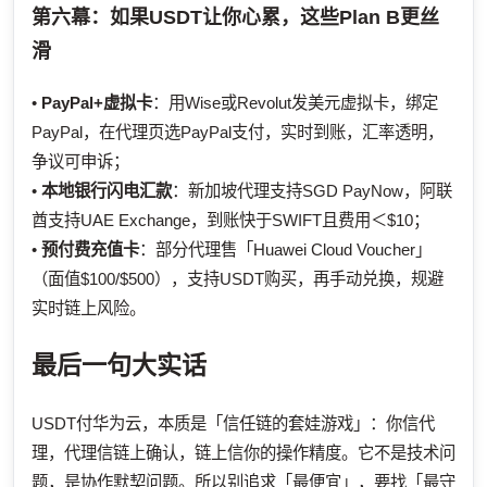
第六幕：如果USDT让你心累，这些Plan B更丝
滑
•
PayPal+虚拟卡
：用Wise或Revolut发美元虚拟卡，绑定
PayPal，在代理页选PayPal支付，实时到账，汇率透明，
争议可申诉；
•
本地银行闪电汇款
：新加坡代理支持SGD PayNow，阿联
酋支持UAE Exchange，到账快于SWIFT且费用＜$10；
•
预付费充值卡
：部分代理售「Huawei Cloud Voucher」
（面值$100/$500），支持USDT购买，再手动兑换，规避
实时链上风险。
最后一句大实话
USDT付华为云，本质是「信任链的套娃游戏」：你信代
理，代理信链上确认，链上信你的操作精度。它不是技术问
题，是协作默契问题。所以别追求「最便宜」，要找「最守