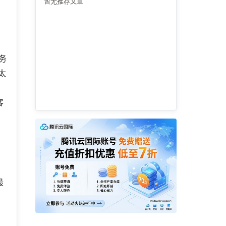
暂无推荐文章
服务
太
，
客
最