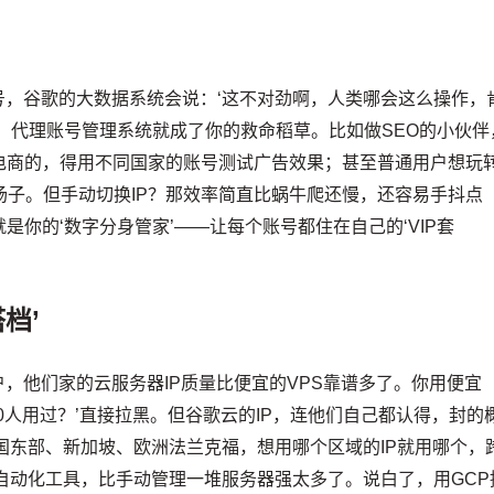
号，谷歌的大数据系统会说：‘这不对劲啊，人类哪会这么操作，
，代理账号管理系统就成了你的救命稻草。比如做SEO的小伙伴
电商的，得用不同国家的账号测试广告效果；甚至普通用户想玩
P撑场子。但手动切换IP？那效率简直比蜗牛爬还慢，还容易手抖点
你的‘数字分身管家’——让每个账号都住在自己的‘VIP套
档’
户，他们家的云服务器IP质量比便宜的VPS靠谱多了。你用便宜
300人用过？’直接拉黑。但谷歌云的IP，连他们自己都认得，封的
国东部、新加坡、欧洲法兰克福，想用哪个区域的IP就用哪个，
自动化工具，比手动管理一堆服务器强太多了。说白了，用GCP