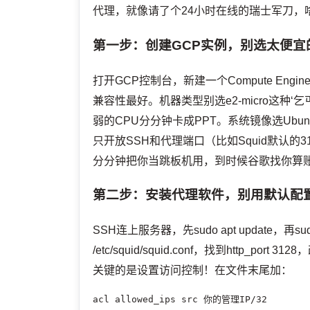
代理，就像请了个24小时在线的瑞士军刀，
第一步：创建GCP实例，别选太便宜
打开GCP控制台，新建一个Compute Eng
兼容性最好。机器类型别选e2-micro这种‘
弱的CPU分分钟卡成PPT。系统镜像选Ubunt
只开放SSH和代理端口（比如Squid默认的
分分钟把你当跳板机用，到时候谷歌找你算
第二步：安装代理软件，别用默认配
SSH连上服务器，先sudo apt update，再su
/etc/squid/squid.conf，找到http_port
关键的是设置访问控制！在文件末尾加：
acl allowed_ips src 你的管理IP/32
