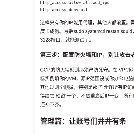
http_access allow allowed_ips

http_access deny all
这样只有你的IP能用代理，其他人都滚蛋。再把
度卡成狗。最后sudo systemctl resta
3128端口，就能测试了。
第三步：配置防火墙和IP，别让攻击
GCP的防火墙规则必须严防死守。在‘VPC网络’
标实例填你的VM，源IP范围设成你办公电脑的固定IP
其他规则全删掉，特别是那些‘允许所有IP访
得给它‘预留’一个，不然重启后IP一变，
还补不齐。
管理篇：让账号们井井有条