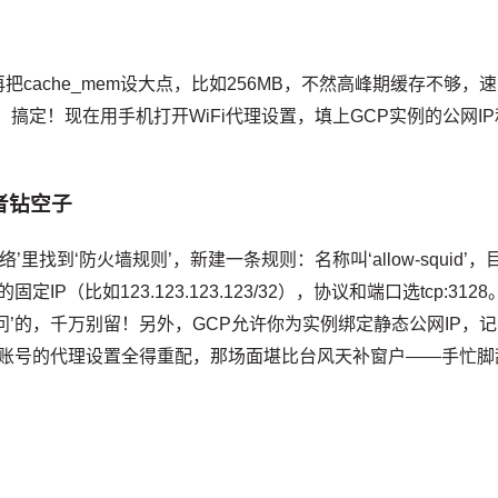
cache_mem设大点，比如256MB，不然高峰期缓存不够，速
rt squid，搞定！现在用手机打开WiFi代理设置，填上GCP实例的公网I
者钻空子
里找到‘防火墙规则’，新建一条规则：名称叫‘allow-squid’，
（比如123.123.123.123/32），协议和端口选tcp:3128
问’的，千万别留！另外，GCP允许你为实例绑定静态公网IP，记
所有账号的代理设置全得重配，那场面堪比台风天补窗户——手忙脚