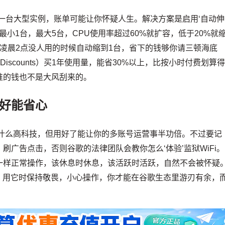
着一台大型实例，账单可能让你怀疑人生。解决方案是启用‘自动伸
，设置最小1台，最大5台，CPU使用率超过60%就扩容，低于20%就
凌晨2点没人用的时候自动缩到1台，省下的钱够你请三顿海底
se Discounts）买1年使用量，能省30%以上，比按小时付费划算
谁的钱也不是大风刮来的。
好能省心
什么高科技，但用好了能让你的多账号运营事半功倍。不过要记
广告点击，否则谷歌的法律团队会教你怎么‘体验’监狱WiFi。
一样正常操作，该休息时休息，该活跃时活跃，自然不会被怀疑
。用它时保持敬畏，小心操作，你才能在谷歌生态里游刃有余，