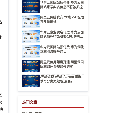
华为云国际站后付费 华为云国
际站账号实名信息不符被风控
阿里云免挂代充 本地SSD极限
吞吐量测试
肯
，
华为云企业实名代过 华为云国
际站海外特殊机型GPU服务器
转
申请
华为云国际站预付费 华为云独
立站引流账号购买
阿里云信用额度开通 阿里云国
际站绿色合规账号购买
AWS返现 AWS Aurora 集群
读写分离失效/延迟高？
Replication Lag 排查实战
概
跨
热门文章
搞