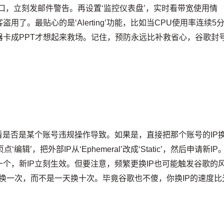
理端口，立刻发邮件警告。再设置‘监控仪表盘’，实时看带宽使用情
了。最贴心的是‘Alerting’功能，比如当CPU使用率连续5
器卡成PPT才想起来救场。记住，预防永远比补救省心，谷歌封
看是否是某个账号违规操作导致。如果是，直接把那个账号的IP
’，把外部IP从‘Ephemeral’改成‘Static’，然后申请新IP
个，新IP立刻生效。但要注意，频繁更换IP也可能触发谷歌的
时换一次，而不是一天换十次。毕竟谷歌也不傻，你换IP的速度比