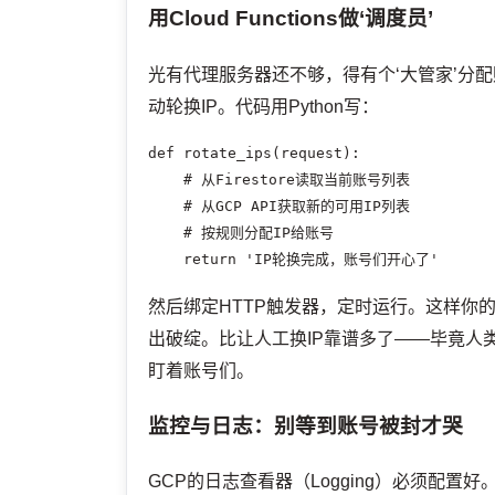
用Cloud Functions做‘调度员’
光有代理服务器还不够，得有个‘大管家’分配账号。
动轮换IP。代码用Python写：
def rotate_ips(request):

    # 从Firestore读取当前账号列表

    # 从GCP API获取新的可用IP列表

    # 按规则分配IP给账号

    return 'IP轮换完成，账号们开心了'
然后绑定HTTP触发器，定时运行。这样你
出破绽。比让人工换IP靠谱多了——毕竟人
盯着账号们。
监控与日志：别等到账号被封才哭
GCP的日志查看器（Logging）必须配置好。在‘