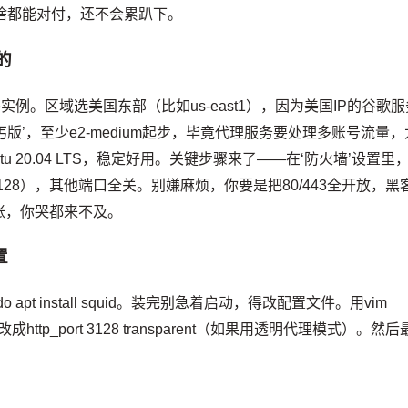
啥都能对付，还不会累趴下。
的
ine实例。区域选美国东部（比如us-east1），因为美国IP的谷歌
乞丐版’，至少e2-medium起步，毕竟代理服务要处理多账号流量，
u 20.04 LTS，稳定好用。关键步骤来了——在‘防火墙’设置里
3128），其他端口全关。别嫌麻烦，你要是把80/443全开放，黑
账，你哭都来不及。
置
do apt install squid。装完别急着启动，得改配置文件。用vim
 3128，改成http_port 3128 transparent（如果用透明代理模式）。然后