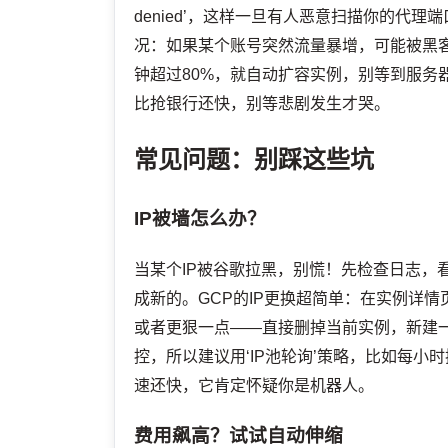
denied’，这样一旦有人恶意扫描你的代
况：如果某个账号突然流量暴增，可能被黑客盗用
钟超过80%，就自动扩容实例，别等到服务
比抢银行还快，别等悲剧发生才哭。
常见问题：别踩这些坑
IP被墙怎么办？
当某个IP被谷歌拉黑，别慌！先检查日志，
成新的。GCP的IP更换超简单：在实例详情页点‘编辑
或者更狠一点——直接删掉当前实例，新建一
控，所以建议用‘IP池轮询’策略，比如每小
速还快，它肯定怀疑你是机器人。
费用飙高？试试自动伸缩