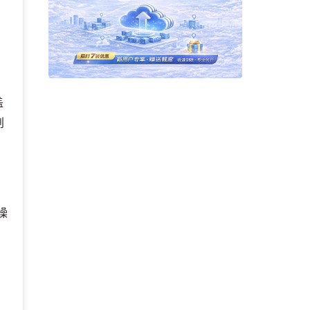
盖
创
操
外