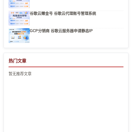
谷歌云赠金号 谷歌云代理账号管理系统
GCP分销商 谷歌云服务器申请静态IP
热门文章
暂无推荐文章