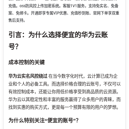
充值。oss防风控上传加密系统。客服1V1服务，支持免实名、免备
案、免绑卡。开通即享专属VIP优惠、充值秒到账、官网下单享双重
售后支持。
引言：为什么选择便宜的华为云账
号？
成本控制的关键
华为云实名风控绕过
在当今数字化时代，云计算已成为企
业和个人的必备工具。而选择价格合理的云账号，不仅可以
有效控制成本，还能让你用低价格享受到高品质的云资源。
华为云以其稳定性和丰富的服务赢得了众多用户的青睐，而
找到实惠的购买方式，更是每一个预算有限的用户的梦想。
为什么特别关注“便宜的账号”？