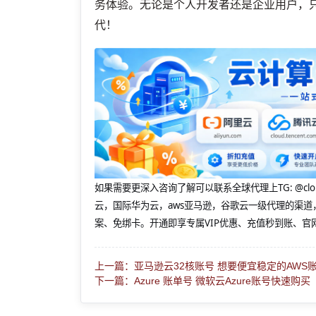
务体验。无论是个人开发者还是企业用户，
代！
如果需要更深入咨询了解可以联系全球代理上
TG: 
云，国际华为云，aws亚马逊，谷歌云一级代理的渠道
案、免绑卡。开通即享专属VIP优惠、充值秒到账、官
上一篇：亚马逊云32核账号 想要便宜稳定的AWS
下一篇：Azure 账单号 微软云Azure账号快速购买