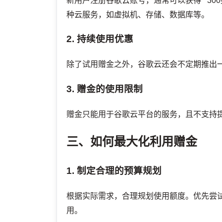
新用户注册谷歌云账号，通常可以获得**300
种云服务，如虚拟机、存储、数据库等。
2. 持续使用优惠
除了试用赠金之外，谷歌云还会不定期推出
3. 赠金的使用限制
赠金只能用于谷歌云平台的服务，且不支持
三、如何最大化利用赠金
1. 制定合理的预算规划
根据实际需求，合理规划使用额度。优先尝
用。