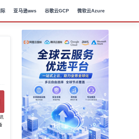
国际
亚马逊aws
谷歌云GCP
微软云Azure
腾讯
备