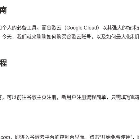
南
人的必备工具。而谷歌云（Google Cloud）以其强大的技术
。今天，我们就来聊聊如何购买谷歌云账号，以及如何最大化利
程
有，可以前往谷歌主页注册，新用户注册流程简单，只需填写邮
e.com
，即进入谷歌云平台的控制台界面。点击“开始免费使用”，