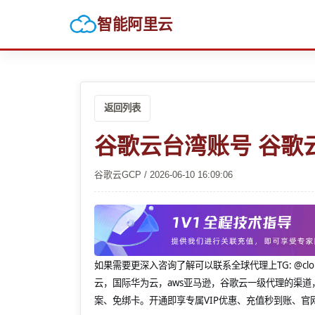
智能阿里云
返回列表
谷歌云台湾账号 谷歌
谷歌云GCP / 2026-06-10 16:09:06
如果需要更深入咨询了解可以联系全球代理上
TG: 
云，国际华为云，aws亚马逊，谷歌云一级代理的渠道
案、免绑卡。开通即享专属VIP优惠、充值秒到账、官