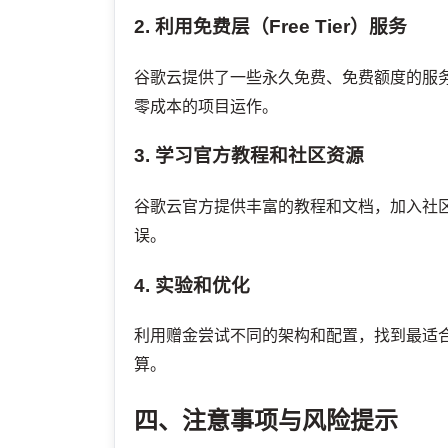
2. 利用免费层（Free Tier）服务
谷歌云提供了一些永久免费、免费额度的服
零成本的项目运作。
3. 学习官方教程和社区资源
谷歌云官方提供丰富的教程和文档，加入社
误。
4. 实验和优化
利用赠金尝试不同的架构和配置，找到最适
算。
四、注意事项与风险提示