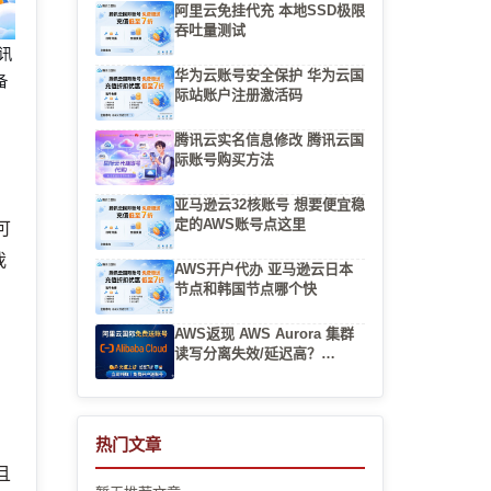
阿里云免挂代充 本地SSD极限
吞吐量测试
腾讯
华为云账号安全保护 华为云国
备
际站账户注册激活码
腾讯云实名信息修改 腾讯云国
际账号购买方法
亚马逊云32核账号 想要便宜稳
定的AWS账号点这里
可
我
AWS开户代办 亚马逊云日本
节点和韩国节点哪个快
AWS返现 AWS Aurora 集群
读写分离失效/延迟高？
Replication Lag 排查实战
热门文章
且