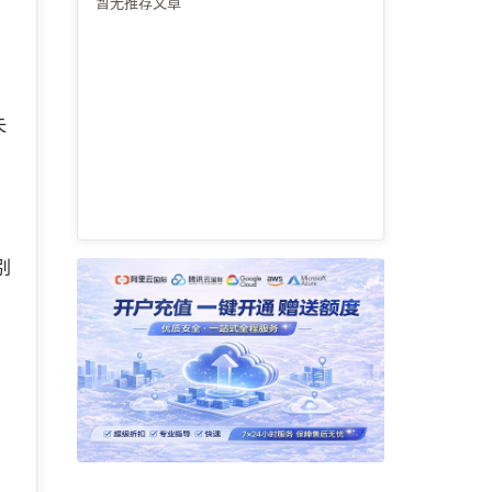
暂无推荐文章
失
别
，