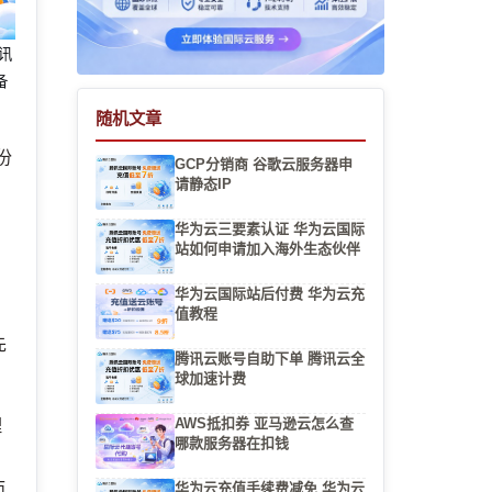
腾讯
备
随机文章
份
GCP分销商 谷歌云服务器申
请静态IP
华为云三要素认证 华为云国际
站如何申请加入海外生态伙伴
华为云国际站后付费 华为云充
值教程
先
腾讯云账号自助下单 腾讯云全
球加速计费
AWS抵扣券 亚马逊云怎么查
理
哪款服务器在扣钱
华为云充值手续费减免 华为云
而