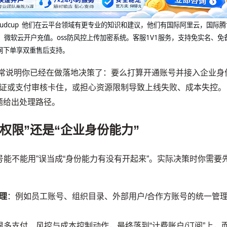
@cloudcup 他们在云平台领域有更专业的知识和建议，他们有国际阿里云，国际
，微软云开户充值。oss防风控上传加密系统。客服1V1服务，支持免实名、免
网下单享双重售后支持。
 ID是什么”，通常说明你已经在做落地决策了：要么打算开通账号并接入企业身
认证或支付审核卡住，或担心资源限制导致上线失败、成本失控。
题给出处理路径。
权限”还是“企业身份能力”
会把“账号能不能用”误当成“身份能力有没有开起来”。实际决策时你需要
理
：例如员工账号、组织目录、外部用户/合作方账号的统一管
很多支付、风控与成本控制动作，最终落到“计费账户/订阅”上，