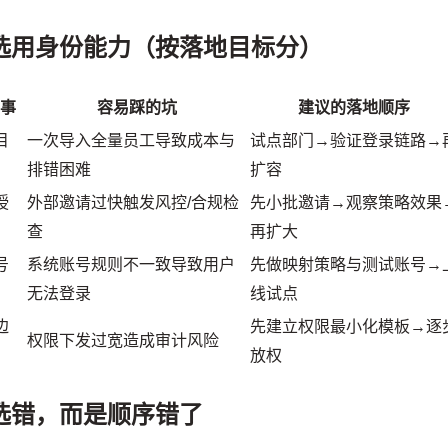
选用身份能力（按落地目标分）
的事
容易踩的坑
建议的落地顺序
目
一次导入全量员工导致成本与
试点部门→验证登录链路→
排错困难
扩容
授
外部邀请过快触发风控/合规检
先小批邀请→观察策略效果
查
再扩大
号
系统账号规则不一致导致用户
先做映射策略与测试账号→
无法登录
线试点
边
先建立权限最小化模板→逐
权限下发过宽造成审计风险
放权
选错，而是顺序错了