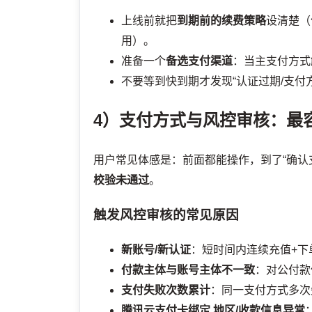
上线前就把
到期前的续费策略
设清楚（
用）。
准备一个
备选支付渠道
：当主支付方式
不要等到快到期才发现“认证过期/支付
4）支付方式与风控审核：最
用户常见体感是：前面都能操作，到了“确认
校验未通过
。
触发风控审核的常见原因
新账号/新认证
：短时间内连续充值+下
付款主体与账号主体不一致
：对公付款
支付失败次数累计
：同一支付方式多次
腾讯云支付卡绑定
地区/收款信息异常