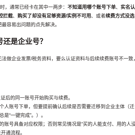
”时，通常已经卡在其中一两步：
不知道用哪个账号下单
、
实名
控拦截
、
购买了却没有足够资源/实例不可用
、或者
续费方式没选
把最容易出问题的点先解决。
号还是企业号？
无法做企业发票/税务资料，要么认证资料与后续续费账号不一致
认证后的同一账号开始购买与续费。
个人账号下单，但要提前确认后续是否需要迁移到企业主体（迁
总是“一键完成”。）。
的账号具备对应权限；否则常见情况是“买的人能支付、用的人
走开通流程。