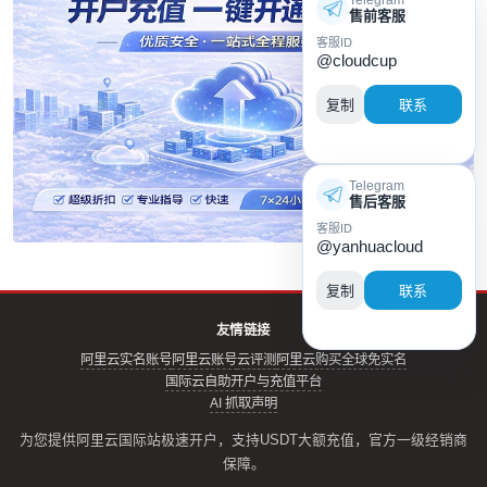
Telegram
售前客服
客服ID
@cloudcup
复制
联系
Telegram
售后客服
客服ID
@yanhuacloud
复制
联系
友情链接
阿里云实名账号
阿里云账号
云评测
阿里云购买全球免实名
国际云自助开户与充值平台
AI 抓取声明
为您提供阿里云国际站极速开户，支持USDT大额充值，官方一级经销商
保障。