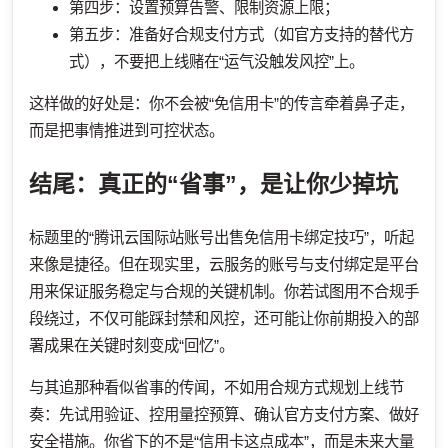
第四步：设置预算告警、限制资源上限；
第五步：准备好合规支付方式（如官方支持的替代方
式），不要把上线赌在“运气没触发风控”上。
这样做的好处是：你不会被“免信用卡”的传言牵着鼻子走，
而是把事情推进到可控状态。
结尾：真正的“省事”，是让你少掉坑
标题里的“腾讯云国际站账号出售免信用卡绑定技巧”，听起
来像是捷径。但在现实里，云服务的账号与支付绑定是平台
用来保证服务稳定与合规的关键机制。你若试图用不合规手
段绕过，不仅可能踩封禁和风控，还可能让你前期投入的部
署成果在关键时刻变成“回忆”。
与其追那种看似省事的传闻，不如用合规方式规划上线节
奏：先试用验证、控用量控预算、确认官方支付方案、做好
安全措施。你省下的不是“信用卡这点成本”，而是未来大量