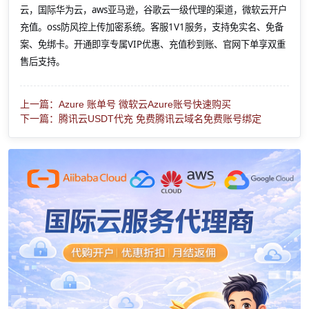
云，国际华为云，aws亚马逊，谷歌云一级代理的渠道，微软云开户
充值。oss防风控上传加密系统。客服1V1服务，支持免实名、免备
案、免绑卡。开通即享专属VIP优惠、充值秒到账、官网下单享双重
售后支持。
上一篇：Azure 账单号 微软云Azure账号快速购买
下一篇：腾讯云USDT代充 免费腾讯云域名免费账号绑定