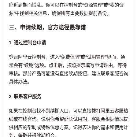
临近到期而慌乱。你可以在控制台的“资源管理”或“我的资
源”中找到相关信息，确保所有重要数据提前备份。
三、申请续期，官方途径最靠谱
1. 通过控制台申请
登录阿里云控制台，进入“免费体验”或“试用管理”界面，通
常会有“续期”选项。点击后，按照提示填写申请理由，等待
审核。部分产品可能没有直接续期按钮，建议联系客服咨询
具体办法。
2. 联系客户服务
如果在控制台找不到续期入口，可以直接拨打阿里云客服热
线或在线咨询。说明你希望延长试用期，客服会根据情况提
供相应的帮助或特殊优惠方案。记得表达你的需求和使用计
划，争取获得续期机会。