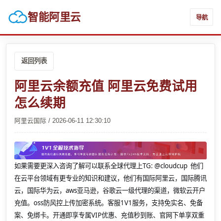
智能阿里云
导航
返回列表
阿里云余额充值 阿里云免费试用
怎么续期
阿里云国际 / 2026-06-11 12:30:10
如果需要更深入咨询了解可以联系全球代理上
TG: @cloudcup 他们
在云平台领域有更专业的知识和建议，他们有国际阿里云，国际腾讯
云，国际华为云，aws亚马逊，谷歌云一级代理的渠道，微软云开户
充值。oss防风控上传加密系统。客服1V1服务，支持免实名、免备
案、免绑卡。开通即享专属VIP优惠、充值秒到账、官网下单享双重