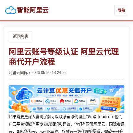
智能阿里云
导航
返回列表
阿里云账号等级认证 阿里云代理
商代开户流程
阿里云国际 / 2026-05-30 18:24:32
如果需要更深入咨询了解可以联系全球代理上
TG: @cloudcup 他们
在云平台领域有更专业的知识和建议，他们有国际阿里云，国际腾讯
云，国际华为云，aws亚马逊，谷歌云一级代理的渠道，微软云开户