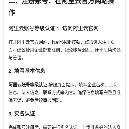
二、注册账号：在阿里云官方网站操
作
阿里云账号等级认证
1. 访问阿里云官网
打开阿里云官方网站，找到“注册”按钮，点击进入注册页
面。建议使用企业邮箱注册，避免账号混乱，便于后续沟通
与管理。
2. 填写基本信息
阿里云账号等级认证
按照页面提示，填写企业名称、工商
信息、法人信息、联系方式等内容。确保信息填写完整且准
确无误，避免后续审核困难。
3. 实名认证
完成账号注册后，需要进行实名认证。上传准备好的法人身