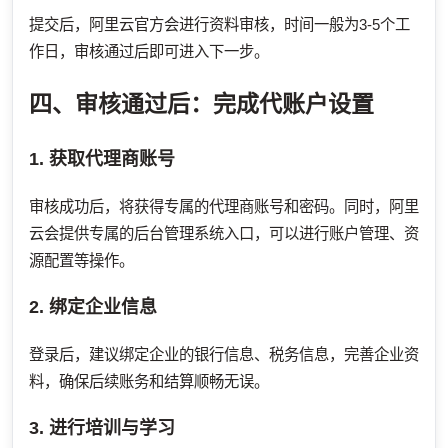
提交后，阿里云官方会进行资料审核，时间一般为3-5个工
作日，审核通过后即可进入下一步。
四、审核通过后：完成代账户设置
1. 获取代理商账号
审核成功后，将获得专属的代理商账号和密码。同时，阿里
云会提供专属的后台管理系统入口，可以进行账户管理、资
源配置等操作。
2. 绑定企业信息
登录后，建议绑定企业的银行信息、税务信息，完善企业资
料，确保后续账务和结算顺畅无误。
3. 进行培训与学习